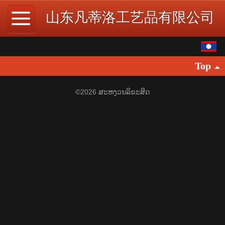
山东凡蒂洛工艺品有限公司
ພາສາລາວ
Top
中文
English
©
2026 ສະຫງວນລິຂະສິດ
繁体
日本語
한국어
Español
ภาษาไทย